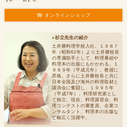
オンラインショップ
杉立先生の紹介
土井勝料理学校入社。１９８７
年（昭和62年）より土井勝校長
の専属助手として、料理番組や
料理本の出版にもかかわる。１
９８９年（平成元年）、教授に
昇格。さらに土井勝校長と共に
日本全国及び海外の料理取材と
講演会に奮闘し、１９９５年
（平成7年）、料理研究家とし
て独立。現在、料理講習会、料
理コンテストの審査員、企業コ
ンサルタント、料理本の出版な
ど幅広く活躍中。