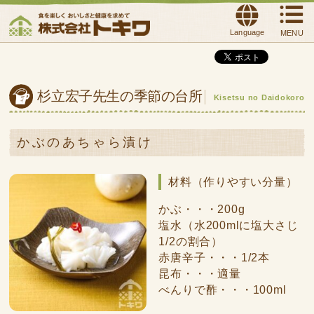
Language
MENU
杉立宏子先生の季節の台所
Kisetsu no Daidokoro
かぶのあちゃら漬け
材料（作りやすい分量）
かぶ・・・200g
塩水（水200mlに塩大さじ
1/2の割合）
赤唐辛子・・・1/2本
昆布・・・適量
べんりで酢・・・100ml