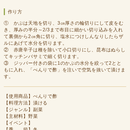
作り方
① かぶは天地を切り、3㎝厚さの輪切りにして皮をむ
き、厚みの半分～2/3まで布目に細かい切り込みを入れ
て裏側から2㎝角に切り、塩水につけしんなりしたらザ
ルにあげて水分を切ります。
② 赤唐辛子は種を除いて小口切りにし、昆布はぬらし
てキッチンバサミで細く切ります。
③ ジッパー付きの袋に1のかぶの水分を絞って2とと
もに入れ、「べんりで酢」を注いで空気を抜いて漬けま
す。
【使用商品】べんりで酢
【料理方法】漬ける
【ジャンル】副菜
【主材料】野菜
【イベント】
【季 節】冬