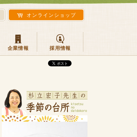
オンラインショップ
企業情報
採用情報
会長挨拶
企業理念
トキワSDGs宣言
食品安全方針
わが社の健康宣言
カスタマーハラスメントに対する基本方針
会社概要・沿革
代表者のメッセージ
事業について
先輩インタビュー
働く環境
各種制度
募集要項
よくある質問