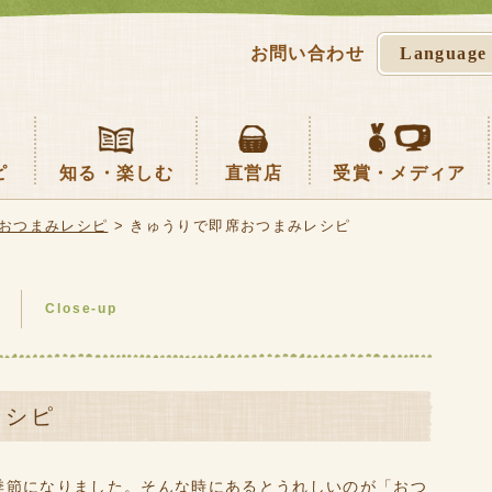
お問い合わせ
Language
English
繁體中文
简体中文
ピ
知る・楽しむ
直営店
受賞・メディア
先生の季節の台所
キッチン
画
100年の歴史
対談
梨花一輪ストーリー
梅ごこちストーリー
キッチンめぐみ
但馬からの手紙
クローズアップ
さとの風
城崎ビネガー店
おつまみレシピ
>
きゅうりで即席おつまみレシピ
プ
Close-up
レシピ
季節になりました。そんな時にあるとうれしいのが「おつ