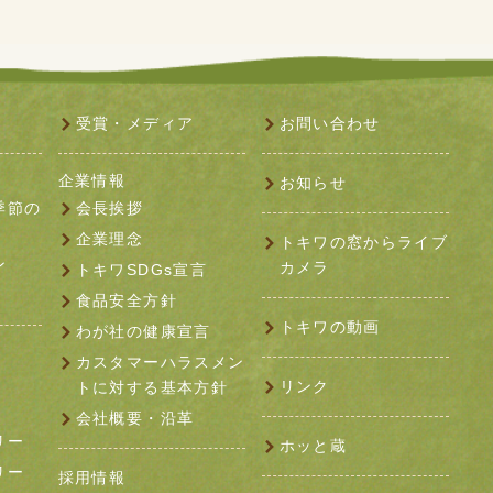
受賞・メディア
お問い合わせ
企業情報
お知らせ
季節の
会長挨拶
企業理念
トキワの窓からライブ
ン
カメラ
トキワSDGs宣言
食品安全方針
トキワの動画
わが社の健康宣言
カスタマーハラスメン
リンク
トに対する基本方針
会社概要・沿革
リー
ホッと蔵
リー
採用情報