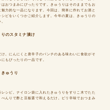
りはおつまみにぴったりです。きゅうりはそのままでもお
に魅力的な一品になります。今回は、簡単に作れてお酒と
レシピをいくつかご紹介します。今年の夏は、きゅうりの
い。
うりのスタミナ漬け
だけ。にんにくと唐辛子のパンチのある味わいに食欲がそ
みにもぴったりの一品です。
ききゅうり
番レシピ。ナイロン袋に入れたきゅうりをすりこ木でたた
、べんりで酢と豆板醤で和えるだけ。ピリ辛味でおつまみ