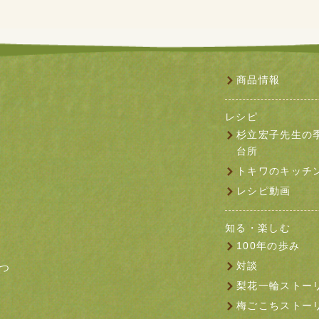
商品情報
レシピ
杉立宏子先生の
台所
トキワのキッチ
レシピ動画
知る・楽しむ
100年の歩み
対談
つ
梨花一輪ストー
梅ごこちストー