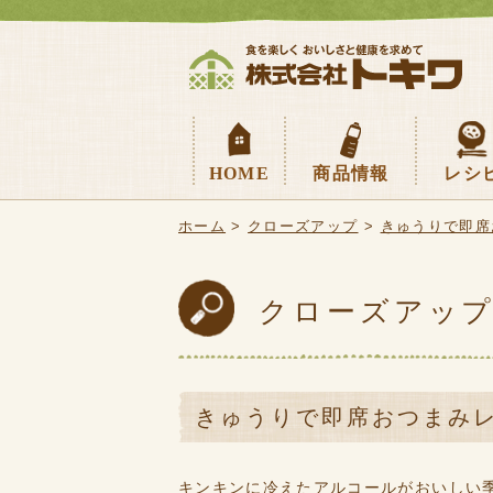
HOME
商品情報
レシ
杉立宏子
トキワの
レシピ動
ホーム
>
クローズアップ
>
きゅうりで即席
クローズアッ
きゅうりで即席おつまみ
キンキンに冷えたアルコールがおいしい